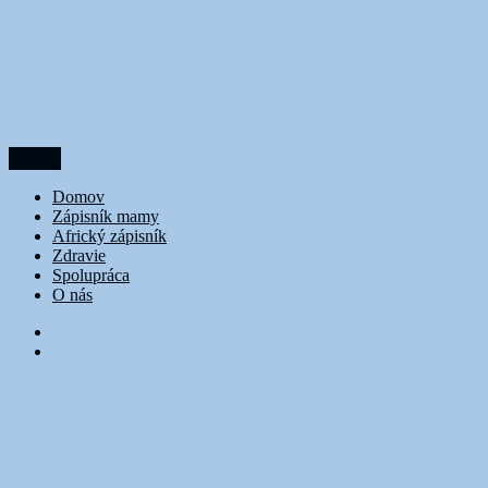
Prejsť
na
obsah
Menu
DoubleTrouble
Domov
Zápisník mamy
Africký zápisník
Zdravie
Spolupráca
O nás
FB
Instagram