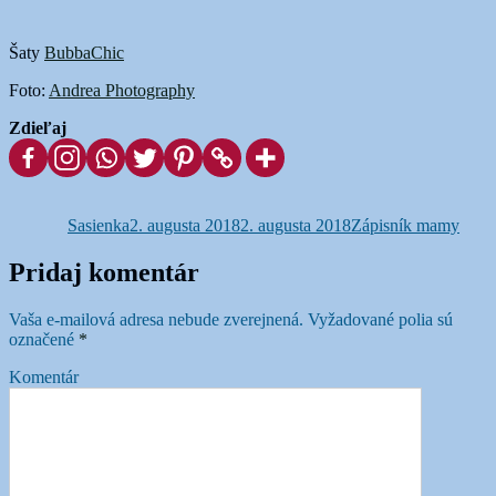
Šaty
BubbaChic
Foto:
Andrea Photography
Zdieľaj
Autor
Publikované
Kategórie
Sasienka
2. augusta 2018
2. augusta 2018
Zápisník mamy
Pridaj komentár
Vaša e-mailová adresa nebude zverejnená.
Vyžadované polia sú
označené
*
Komentár