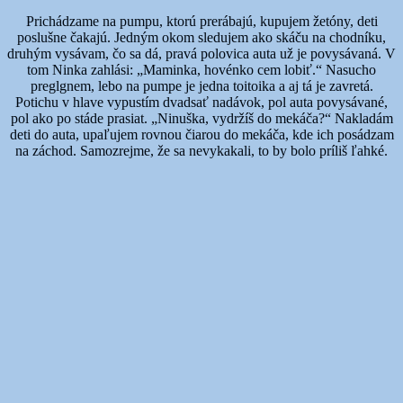
Prichádzame na pumpu, ktorú prerábajú, kupujem žetóny, deti
poslušne čakajú. Jedným okom sledujem ako skáču na chodníku,
druhým vysávam, čo sa dá, pravá polovica auta už je povysávaná. V
tom Ninka zahlási: „Maminka, hovénko cem lobiť.“ Nasucho
preglgnem, lebo na pumpe je jedna toitoika a aj tá je zavretá.
Potichu v hlave vypustím dvadsať nadávok, pol auta povysávané,
pol ako po stáde prasiat. „Ninuška, vydržíš do mekáča?“ Nakladám
deti do auta, upaľujem rovnou čiarou do mekáča, kde ich posádzam
na záchod. Samozrejme, že sa nevykakali, to by bolo príliš ľahké.