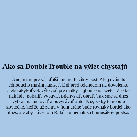
Ako sa DoubleTrouble na výlet chystajú
Áno, mám pre vás ďalší mierne fekálny post. Ale ja vám to
jednoducho musím napísať. Dni pred odchodom na dovolenku,
alebo akýkoľvek výlet, sú pre matky najhoršie na svete. Všetko
nakúpiť, pobaliť, vybaviť, prichystať, oprať. Tak sme sa dnes
vybrali natankovať a povysávať auto. Nie, že by to nebolo
zbytočné, keďže už zajtra v ňom určite bude rovnaký bordel ako
dnes, ale aby nás v tom Rakúsku nemali za humusákov predsa.