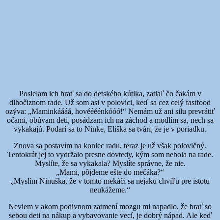
Posielam ich hrať sa do detského kútika, zatiaľ čo čakám v
dlhočiznom rade. Už som asi v polovici, keď sa cez celý fastfood
ozýva: „Maminkáááá, hovéééénkóóó!“ Nemám už ani silu prevrátiť
očami, obúvam deti, posádzam ich na záchod a modlím sa, nech sa
vykakajú. Podarí sa to Ninke, Eliška sa tvári, že je v poriadku.
Znova sa postavím na koniec radu, teraz je už však polovičný.
Tentokrát jej to vydržalo presne dovtedy, kým som nebola na rade.
Myslíte, že sa vykakala? Myslíte správne, že nie.
„Mami, pôjdeme ešte do mečáka?“
„Myslím Ninuška, že v tomto mekáči sa nejakú chvíľu pre istotu
neukážeme.“
Neviem v akom podivnom zatmení mozgu mi napadlo, že brať so
sebou deti na nákup a vybavovanie vecí, je dobrý nápad. Ale keď