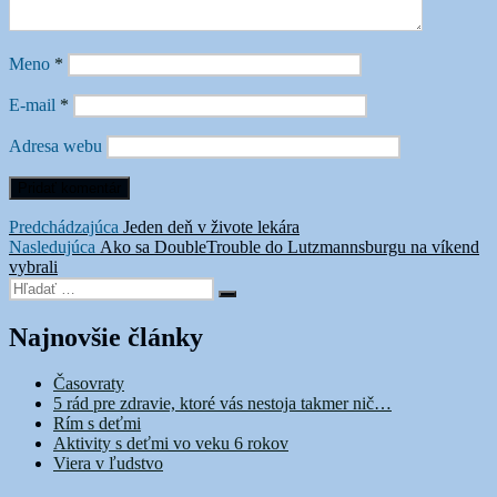
Meno
*
E-mail
*
Adresa webu
Navigácia
Predchádzajúci
Predchádzajúca
Jeden deň v živote lekára
Ďalší
článok:
Nasledujúca
Ako sa DoubleTrouble do Lutzmannsburgu na víkend
v
článok:
vybrali
článku
Hľadať:
Vyhľadávanie
Najnovšie články
Časovraty
5 rád pre zdravie, ktoré vás nestoja takmer nič…
Rím s deťmi
Aktivity s deťmi vo veku 6 rokov
Viera v ľudstvo