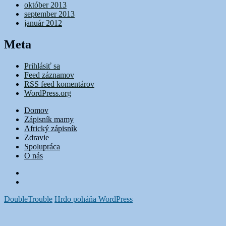
október 2013
september 2013
január 2012
Meta
Prihlásiť sa
Feed záznamov
RSS feed komentárov
WordPress.org
Domov
Zápisník mamy
Africký zápisník
Zdravie
Spolupráca
O nás
FB
Instagram
DoubleTrouble
Hrdo poháňa WordPress