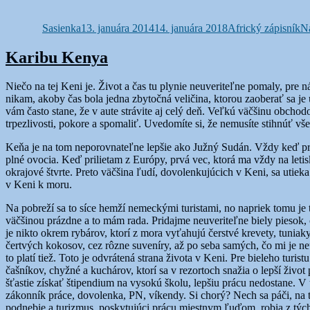
Autor
Publikované
Kategórie
Sasienka
13. januára 2014
14. januára 2018
Africký zápisník
Na
Karibu Kenya
Niečo na tej Keni je. Život a čas tu plynie neuveriteľne pomaly, pre
nikam, akoby čas bola jedna zbytočná veličina, ktorou zaoberať sa je
vám často stane, že v aute strávite aj celý deň. Veľkú väčšinu obchod
trpezlivosti, pokore a spomaliť. Uvedomíte si, že nemusíte stihnúť vš
Keňa je na tom neporovnateľne lepšie ako Južný Sudán. Vždy keď pril
plné ovocia. Keď prilietam z Európy, prvá vec, ktorá ma vždy na leti
okrajové štvrte. Preto väčšina ľudí, dovolenkujúcich v Keni, sa uti
v Keni k moru.
Na pobreží sa to síce hemží nemeckými turistami, no napriek tomu je tu
väčšinou prázdne a to mám rada. Pridajme neuveriteľne biely piesok, 
je nikto okrem rybárov, ktorí z mora vyťahujú čerstvé krevety, tuniak
čertvých kokosov, cez rôzne suveníry, až po seba samých, čo mi je 
to platí tiež. Toto je odvrátená strana života v Keni. Pre bieleho tur
čašníkov, chyžné a kuchárov, ktorí sa v rezortoch snažia o lepší živo
šťastie získať štipendium na vysokú školu, lepšiu prácu nedostane.
zákonník práce, dovolenka, PN, víkendy. Si chorý? Nech sa páči, na t
podnebie a turizmus, poskytujúci prácu miestnym ľuďom, robia z týcht