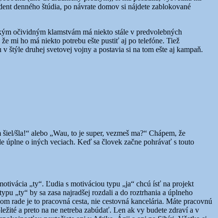
študent denného štúdia, po návrate domov si nájdete zablokované
oľkým očividným klamstvám má niekto stále v predvolebných
 mi ho má niekto potrebu ešte pustiť aj po telefóne. Tiež
v štýle druhej svetovej vojny a postavia si na tom ešte aj kampaň.
 šiel/šla!“ alebo „Wau, to je super, vezmeš ma?“ Chápem, že
e úplne o iných veciach. Keď sa človek začne pohrávať s touto
motivácia „ty“. Ľudia s motiváciou typu „ja“ chcú ísť na projekt
 typu „ty“ by sa zasa najradšej rozdali a do roztrhania a úplneho
vom rade je to pracovná cesta, nie cestovná kancelária. Máte pracovnú
ležité a preto na ne netreba zabúdať. Len ak vy budete zdraví a v