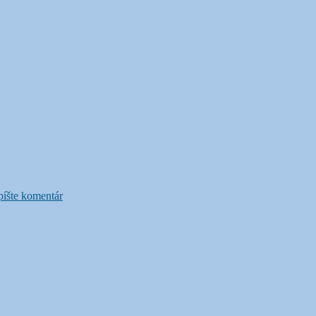
k
Karibu
íšte komentár
Kenya