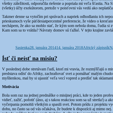
všetky záležitosti, odporučila riešenie a popriala mi veľa šťastia. N
(všetky) účty exekútorom, pretože v poisťovni vás vedú ako neplatiča.
Takmer denne sa vytočím pri správach a napriek odhodlaniu ich nepo
prieskumoch vyše päťdesiatpercentné preferencie, že video o kresťan
nechápem, že ako sa mohlo stať, že kým som nebola doma, ľudia si zvol
Kam som sa to vrátila? Návraty domov sú ťažké. V tejto krajine zavlád
Autor
Publikované
Kategórie
Sasienka
28. januára 2014
14. januára 2018
Africký zápisník
Na
Ísť či neísť na misiu?
V poslednej dobe stretávam ľudí, ktorí mi vravia, že rozmýšľajú o m
predstava odísť do Afriky, zachraňovať svet a pomáhať malým chudob
myšlienkou, mal by si ujasniť veľa vecí vopred a predísť tak sklama
Motivácia
Bola som raz na jednej prednáške o misijnej práci, kde to jeden profe
vidieť, zažiť, pofotiť (áno, aj s takou reakciou som sa už stretla!) a 
vyčerpania pomohli všetkým a spasili svet. Potom prídu z projektu vy
dobu, no často sa od vás očakáva, že budete k dispozícii aj mimo nej.