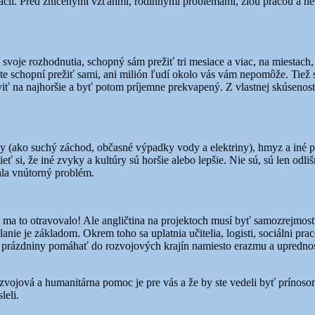
i. Pred zničenými vzťahmi, rodinnými problémami, zlou prácou a nespo
svoje rozhodnutia, schopný sám prežiť tri mesiace a viac, na miestach,
te schopní prežiť sami, ani milión ľudí okolo vás vám nepomôže. Tiež
praviť na najhoršie a byť potom príjemne prekvapený. Z vlastnej skúsen
dy (ako suchý záchod, občasné výpadky vody a elektriny), hmyz a iné po
eť si, že iné zvyky a kultúry sú horšie alebo lepšie. Nie sú, sú len odli
ala vnútorný problém.
e ma to otravovalo! Ale angličtina na projektoch musí byť samozrejmos
ie je základom. Okrem toho sa uplatnia učitelia, logisti, sociálni prac
na prázdniny pomáhať do rozvojových krajín namiesto erazmu a upredno
rozvojová a humanitárna pomoc je pre vás a že by ste vedeli byť prínos
leli.