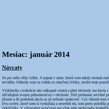
Mesiac:
január 2014
Návraty
Sú pre mňa vždy ťažké. A najmä v zime, ktorú som nikdy nemala rada
nevidím. Odkedy som sa vrátila zo slnečnej Afriky, nosím troje ponož
Výdobytky civilizácie ako nákupné centrá a plné obchody ma bavia chv
obťažujem svojou prítomnosťou v obchode. Tiež prehnane servilné pre
úžasne a že podobná akcia sa už nebude opakovať. Cez víkend som v
Dva svetre, ktoré som si vyskúšala a nesedeli mi, som preto položila 
výkričníky. V zdravotnej poisťovni ma však milo prekvapila úradníčka