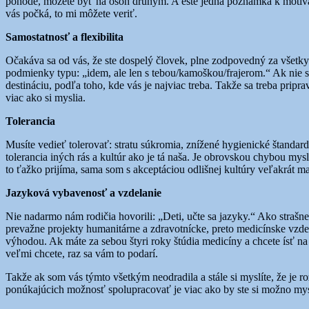
pohode, môžete byť na osoh druhým. A ešte jedna poznámka k motiváci
vás počká, to mi môžete veriť.
Samostatnosť a flexibilita
Očakáva sa od vás, že ste dospelý človek, plne zodpovedný za všetky 
podmienky typu: „idem, ale len s tebou/kamoškou/frajerom.“ Ak nie s
destináciu, podľa toho, kde vás je najviac treba. Takže sa treba pri
viac ako si myslia.
Tolerancia
Musíte vedieť tolerovať: stratu súkromia, znížené hygienické štandar
tolerancia iných rás a kultúr ako je tá naša. Je obrovskou chybou mysli
to ťažko prijíma, sama som s akceptáciou odlišnej kultúry veľakrát m
Jazyková vybavenosť a vzdelanie
Nie nadarmo nám rodičia hovorili: „Deti, učte sa jazyky.“ Ako strašn
prevažne projekty humanitárne a zdravotnícke, preto medicínske vzdelan
výhodou. Ak máte za sebou štyri roky štúdia medicíny a chcete ísť 
veľmi chcete, raz sa vám to podarí.
Takže ak som vás týmto všetkým neodradila a stále si myslíte, že je 
ponúkajúcich možnosť spolupracovať je viac ako by ste si možno mys