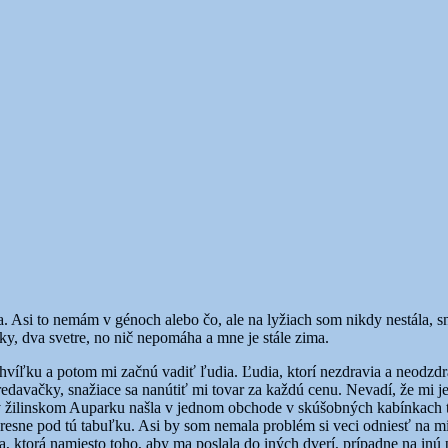
. Asi to nemám v génoch alebo čo, ale na lyžiach som nikdy nestála, 
ky, dva svetre, no nič nepomáha a mne je stále zima.
íľku a potom mi začnú vadiť ľudia. Ľudia, ktorí nezdravia a neodzdrav
davačky, snažiace sa nanútiť mi tovar za každú cenu. Nevadí, že mi je
 žilinskom Auparku našla v jednom obchode v skúšobných kabínkach tab
presne pod tú tabuľku. Asi by som nemala problém si veci odniesť na mi
, ktorá namiesto toho, aby ma poslala do iných dverí, prípadne na inú p