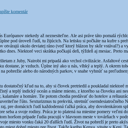
k
Ísť
píšte komentár
či
neísť
na
misiu?
 nás Európanov niekedy až neznesiteľne. Ale asi práve táto pomalá rých
 úplne pod úroveň ľudí, tu žijúcich. Na letisku si počkáte na kufre s 
ov otvárajú okolo deviatej ráno (veď ktorý blázon by skôr vstával?) a vy
etko dnes. Niektoré veci skrátka počkajú deň, týždeň aj mesiac. Preto m
ietam z Juby, Nairobi mi pripadá ako vrchol civilizácie. Asfaltové c
sku dostane, je vzduch. Úplne iný ako u nás, vlhký a teplý. A okrem to
eka na pobrežie alebo do národných parkov, v snahe vyhnúť sa preľudn
 dostatočný kľud na to, aby si človek pretriedil a poukladal niektoré my
čistý a teplý indický oceán a máme miesto, z ktorého sa človeku ani ne
y, kalamáre a homáre. Tie potom chodia predávať do hotelov a reštaurác
neuveriteľne ľúto. Sexturizmus tu prekvitá, stretnúť osemdesiatročné
istu raj, pre domácich ľudí každodenná ťažká práca, aby dovolenkárom spl
t pre seba a svoje rodiny. Práca je to platená na miestne pomery veľmi 
 V tom horšom prípade ľudia pracujú v hlavnom meste v továrňach v po
voje miesto vonku čaká 20 ďalších ľudí. Život na pobreží je preto akýs
o miest dobré miesto pre život. Takže karibu Kenya, vitajte v Keni. T