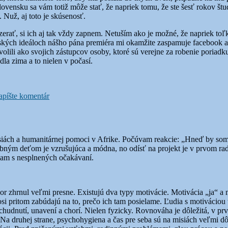
a Slovensku sa vám totiž môže stať, že napriek tomu, že ste šesť rokov 
 Nuž, aj toto je skúsenosť.
zerať, si ich aj tak vždy zapnem. Netuším ako je možné, že napriek t
ských ideáloch nášho pána premiéra mi okamžite zaspamuje facebook a že
ili ako svojich zástupcov osoby, ktoré sú verejne za robenie poriadku 
la zima a to nielen v počasí.
k
Návraty
píšte komentár
isiách a humanitárnej pomoci v Afrike. Počúvam reakcie: „Hneď by som
ným deťom je vzrušujúca a módna, no odísť na projekt je v prvom rad
niam s nesplnených očakávaní.
sor zhrnul veľmi presne. Existujú dva typy motivácie. Motivácia „ja“ a 
akosi pritom zabúdajú na to, prečo ich tam posielame. Ľudia s motiváciou
chudnutí, unavení a chorí. Nielen fyzicky. Rovnováha je dôležitá, v pr
 Na druhej strane, psychohygiena a čas pre seba sú na misiách veľmi dô