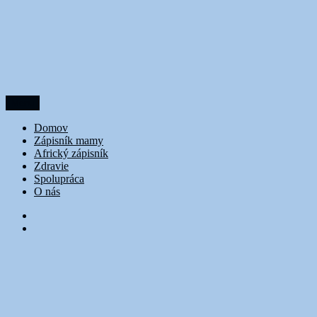
Prejsť
na
obsah
Menu
DoubleTrouble
Domov
Zápisník mamy
Africký zápisník
Zdravie
Spolupráca
O nás
FB
Instagram