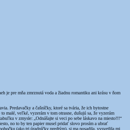
sneh je pre mňa zmrznutá voda a žiadnu romantiku ani krásu v ňom
ia. Predavačky a čašníčky, ktoré sa tvária, že ich bytostne
 to malé, veľké, vyzerám v tom otrasne, dušujú sa, že vyzerám
uľku v zmysle: „Odnášajte si veci po sebe láskavo na miesto!!!“
esto, no to by ten papier musel pridať slovo prosím a ubrať
obočku (ako tri úradníčky predtým), si ma posadila, vysvetlila mi