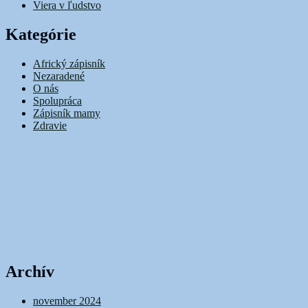
Viera v ľudstvo
Kategórie
Africký zápisník
Nezaradené
O nás
Spolupráca
Zápisník mamy
Zdravie
Archív
november 2024