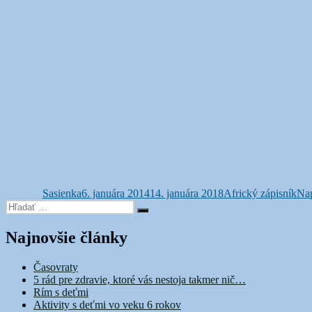
Autor
Publikované
Kategórie
Sasienka
6. januára 2014
14. januára 2018
Africký zápisník
Nap
Hľadať:
Vyhľadávanie
Najnovšie články
Časovraty
5 rád pre zdravie, ktoré vás nestoja takmer nič…
Rím s deťmi
Aktivity s deťmi vo veku 6 rokov