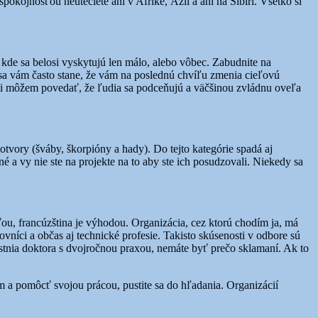
kojnosťou neutečiete ani v Afrike, Ázii a ani na Sibíri. Všetko si
 kde sa belosi vyskytujú len málo, alebo vôbec. Zabudnite na
 sa vám často stane, že vám na poslednú chvíľu zmenia cieľovú
osti môžem povedať, že ľudia sa podceňujú a väčšinou zvládnu oveľa
tvory (šváby, škorpióny a hady). Do tejto kategórie spadá aj
šné a vy nie ste na projekte na to aby ste ich posudzovali. Niekedy sa
ťou, francúzština je výhodou. Organizácia, cez ktorú chodím ja, má
ovníci a občas aj technické profesie. Takisto skúsenosti v odbore sú
stnia doktora s dvojročnou praxou, nemáte byť prečo sklamaní. Ak to
om a pomôcť svojou prácou, pustite sa do hľadania. Organizácií