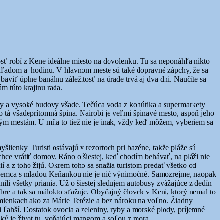
losť robí z Kene ideálne miesto na dovolenku. Tu sa neponáhľa nikto
prehľadom aj hodinu. V hlavnom meste sú také dopravné zápchy, že sa
baviť úplne banálnu záležitosť na úrade trvá aj dva dni. Naučíte sa
ám túto krajinu rada.
esty a vysoké budovy všade. Tečúca voda z kohútika a supermarkety
ho tá všadeprítomná špina. Nairobi je veľmi špinavé mesto, aspoň jeho
eným mestám. U mňa to tiež nie je inak, vždy keď môžem, vyberiem sa
šlienky. Turisti ostávajú v rezortoch pri bazéne, takže pláže sú
chce vrátiť domov. Ráno o šiestej, keď chodím behávať, na pláži nie
ií a z toho žijú. Okrem toho sa snažia turistom predať všetko od
ho Nemca s mladou Keňankou nie je nič výnimočné. Samozrejme, naopak
nili všetky priania. Už o šiestej sledujem autobusy zvážajúce z dedín
dobre a tak sa málokto sťažuje. Obyčajný človek v Keni, ktorý nemal to
dmienkach ako za Márie Terézie a bez nároku na voľno. Žiadny
i ľahší. Dostatok ovocia a zeleniny, ryby a morské plody, príjemné
aký je život tu, voňajúci mangom a soľou z mora.