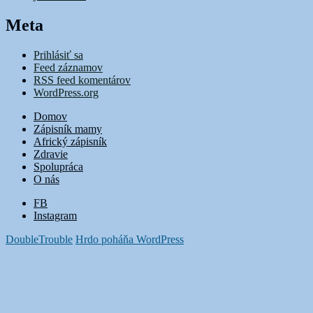
Meta
Prihlásiť sa
Feed záznamov
RSS feed komentárov
WordPress.org
Domov
Zápisník mamy
Africký zápisník
Zdravie
Spolupráca
O nás
FB
Instagram
DoubleTrouble
Hrdo poháňa WordPress