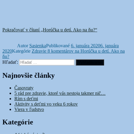
Pokračovať v čítaní
„Horúčka u detí. Ako na ňu?“
Autor
Sasienka
Publikované
6. januára 2020
6. januára
2020
Kategórie
Zdravie
8 komentárov
na Horúčka u detí. Ako na
ňu?
Hľadať:
Vyhľadávanie
Najnovšie články
Časovraty
5 rád pre zdravie, ktoré vás nestoja takmer nič…
Rím s deťmi
Aktivity s deťmi vo veku 6 rokov
Viera v ľudstvo
Kategórie