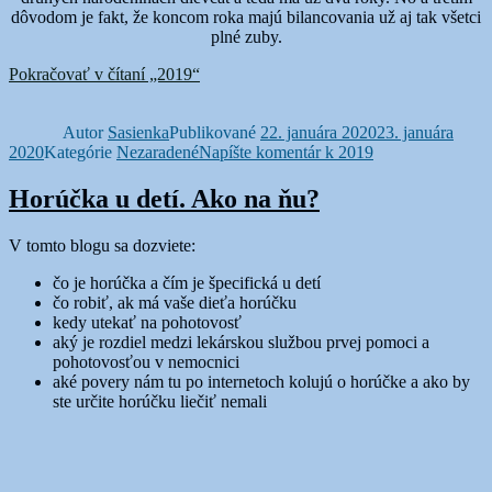
dôvodom je fakt, že koncom roka majú bilancovania už aj tak všetci
plné zuby.
Pokračovať v čítaní
„2019“
Autor
Sasienka
Publikované
22. januára 2020
23. januára
2020
Kategórie
Nezaradené
Napíšte komentár
k 2019
Horúčka u detí. Ako na ňu?
V tomto blogu sa dozviete:
čo je horúčka a čím je špecifická u detí
čo robiť, ak má vaše dieťa horúčku
kedy utekať na pohotovosť
aký je rozdiel medzi lekárskou službou prvej pomoci a
pohotovosťou v nemocnici
aké povery nám tu po internetoch kolujú o horúčke a ako by
ste určite horúčku liečiť nemali