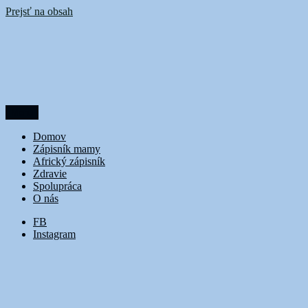
Prejsť na obsah
Menu
DoubleTrouble
Domov
Zápisník mamy
Africký zápisník
Zdravie
Spolupráca
O nás
FB
Instagram