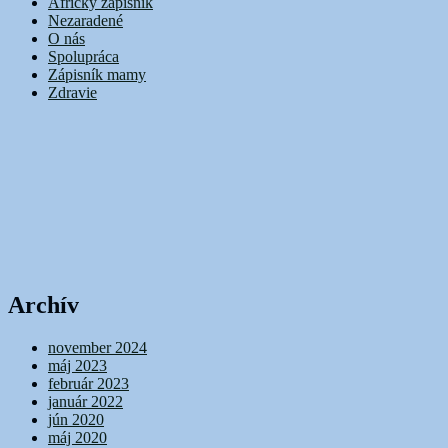
Africký zápisník
Nezaradené
O nás
Spolupráca
Zápisník mamy
Zdravie
Archív
november 2024
máj 2023
február 2023
január 2022
jún 2020
máj 2020