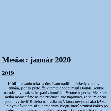
Mesiac:
január 2020
2019
K bilancovaniu roka sa dostávam tradične niekedy v polovici
januára, jednak preto, že v tomto období majú DoubleTrouble
narodeniny a tak sa im patrí zhrnúť ich životné úspechy. Medzi tie
radím momentálne najmä zručnosti ako napríklad, že sa im občas
podarí vysloviť R alebo nakreslia myš, ktorá nevyzerá ako ježko.
Druhým dôvodom sú aj narodeniny blogu, ktorý vznikol krátko po
druhých narodeninách dievčat a teda má už dva roky. No a tretím