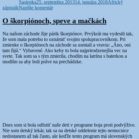
Sasienka
25. septembra 2013
14. januára 2018
Africký
k
zápisník
Napíšte komentár
Obyčajný
pondelok
O škorpiónoch, speve a mačkách
Na našom záchode žije párik škorpiónov. Prvýkrát ma vydesili tak,
že som mala potrebu to oznámiť svojim spolupracovníkom. Pri
zmienke o škorpiónoch na záchode sa usmiali a vravia: „Áno, oni
tam žijú.“ Vybavené. Ako keby to bola najprirodzenejšia vec na
svete. Tak som sa s tým zmierila, chodím na latrínu s baterkou a
modlím sa aby boli práve na prechádzke.
Dnes som si bola odfotiť naše deti v programe boja proti podvýžive.
Nie som detský lekár, tak sa na detské oddelenie tejto nemocnice
nedostanem až tak často, ale keďže tento program má slovenských