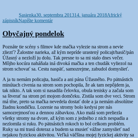
Autor
Publikované
Kategórie
Sasienka
30. septembra 2013
14. januára 2018
Africký
k
zápisník
Napíšte komentár
Zodpovednosť
Obyčajný pondelok
Poznáte tie scény s filmov kde mačka vylezie na strom a nevie
zliezť? Žalostne narieka, až kým nepríde urastený policajt/hasič/pán
Úžasný a nezloží ju dolu. Tak presne to sa mi stalo dnes večer.
Môjho kocúra naháňala iná divoká mačka a ten chudák vyliezol na
strom schovať sa. Cestu naspäť, samozrejme, zabudol domyslieť.
A ja tu nemám policajta, hasiča a ani pána Úžasného. Po pätnástich
minútach civenia na strom som pochopila, že ak tam nepôjdem ja,
tak nikto. A tak som si nasadila čelovku, obula tenisky a začala som
sa štverať na strom pri mojom domčeku. Zistila som dve veci. Strom
má tŕne, preto sa mačka nevedela dostať dole a ja nemám absolútne
žiadnu kondičku. Lozenie na stromy bolo kedysi pre nás
samozrejmosťou a dennou zábavkou. Ako malá som preliezla
všetky stromy na dvore, až kým som z jedného z nich nespadla a
nezlomila si ruku. Po pätnástich rokoch to bol celkom problém.
Ruky sa mi trasú doteraz a budem sa musieť vážne zamyslieť nad
nejakou fyzickou aktivitou. Veľká väčšina mojej fyzickej aktivity sa