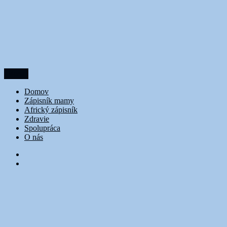
Prejsť
na
obsah
Menu
DoubleTrouble
Domov
Zápisník mamy
Africký zápisník
Zdravie
Spolupráca
O nás
FB
Instagram