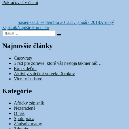
„Samozrejmosť“
Pokračovať v čítaní
Autor
Publikované
Kategórie
Sasienka
13. septembra 2013
21. januára 2018
Africký
k
zápisník
Napíšte komentár
Hľadať:
Samozrejmosť
Vyhľadávanie
Najnovšie články
Časovraty
5 rád pre zdravie, ktoré vás nestoja takmer nič…
Rím s deťmi
Aktivity s deťmi vo veku 6 rokov
Viera v ľudstvo
Kategórie
Africký zápisník
Nezaradené
O nás
Spolupráca
Zápisník mamy
Zdravie