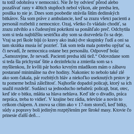
tu totiž odohráva v nemocnici. Nie že by odviesť pôrod alebo
pozašívať rany v 40tich stupňoch nebol výkon, ale predsa len,
posilka to nie je. Dnes som poobedie strávila šitím dedinských
bitkárov. Šla som práve z ambulancie, keď sa zrazu všetci pacienti a
personál rozbehli z nemocnice. Ozaj, všetko čo vládalo chodiť, sa
zrazu zdvihlo a s čudesnými pokrikmi sa ponáhľalo preč. Odchytila
som si teda najbližšiu sestričku aby som sa dozvedela čo sa deje.
Vraj sa pri škole bijú (o kravy ako inak) dve skupinky ľudí a oni sa
tam skrátka musia ísť pozrieť. Tak som teda mala potrebu opýtať sa,
či nevadí, že nemocnica ostane bez personálu. Odpoveď bola:
„Samozrejme, že nevadí. Pacienti predsa idú tiež.“ Odovzdane som
si teda šla prichystať šitie a dezinfekciu a zmierila som sa s
myšlienkou, že kvôli pár horko krvným mladíkom mám o zábavu
postarané minimálne na dve hodiny. Nakoniec to nebolo také zlé
ako som čakala, pár rozbitých hláv a niekoľko useknutých prstov je
tu pomerne bežná záležitosť. Najhoršie dopadol policajt, ktorý sa ich
snažil rozdeliť. Sudánci sa jednoducho nebabrú: policajt, brat, otec,
keď ide o bitku, mlátia sa hlava nehlava. Keď ide o divadlo, práca
nepráca, treba to vidieť. V krajine bez rádia, televízie a novín to
celkom chápem. A znova sa cítim ako v 17-tom storočí, keď bitky,
súdy a popravy boli jediným rozptýlením pre široké masy. Ktovie čo
prinesie ďalší deň…
Autor
Publikované
Kategórie