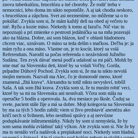
znova tuberkulózu, brucelózu a iné choroby. Že rodiť treba v
nemocnici, lebo doma im nikto nepomôže. A aj tak chodia neskoro,
s brucelózou a zápchou. Svet asi nezmeníme, no môžeme sa o to
pokúšať. Zvykla som si, že mám každý deň na obed aj večeru to
isté. Ryžu a kozie mäso. Niekedy k tomu aj fazuľu. Nič viac tu
nepoznajú a pri zmienke o pestrosti jedálnička sa na mňa pozerajú
ako na blázna. Dobre, asi som blázon, keď v oblasti hladomoru
chcem viac, uznávam. O mäso sa teda delím s mačkou. Deľba je: ja
mám ryžu a ona mäso. Vlastne on, je to kocúr, ktorý sa volá
Referendum. Narodil sa počas referenda o nezávislosti Južného
Sudánu. Ten zvyk dávať mená podľa udalostí sa mi páči. Mohli by
sme mať na Slovensku deti, ktoré by sa volali Voľby, Gorila,
prípadne Dúhový Pochod. Zvykla som si, že ma tu nikto nevolá
mojím menom. Nazvali ma Alec, čo je domorodé meno, ktoré
znamená „žltá krava“. Alexandra tu totiž nikto nevysloví, tobôž
Saša. A tak som žltá krava. Zvykla som si, že tu musím robiť veci,
ktoré by sa mi na Slovensku ani nesnívali. Včera som stála na
operačke 5 hodín a operovala. Ja, dva mesiace po škole. Čuduj sa
svete, pacient stále žije a má sa dobre. Moji kolegovia na Slovensku
by ma za tých 5 hodín zabili; viem si živo predstaviť anestézu ako
kričí nech si švihnem, lebo nestihnú správy a aj nervózne
podupkávanie inštrumentárky. Nikdy by som si nemyslela, že by
som sama mohla zvládnuť taký výkon. Ale zvykla som si. Nie že by
ma to nestálo veľa nadávok a preplakané noci. Niekedy som hladná,
unavená a špinavá. Ale tá sprcha pod holým nebom je skrátka super.