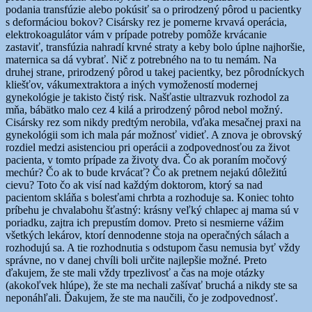
podania transfúzie alebo pokúsiť sa o prirodzený pôrod u pacientky
s deformáciou bokov? Cisársky rez je pomerne krvavá operácia,
elektrokoagulátor vám v prípade potreby pomôže krvácanie
zastaviť, transfúzia nahradí krvné straty a keby bolo úplne najhoršie,
maternica sa dá vybrať. Nič z potrebného na to tu nemám. Na
druhej strane, prirodzený pôrod u takej pacientky, bez pôrodníckych
kliešťov, vákumextraktora a iných vymožeností modernej
gynekológie je takisto čistý risk. Našťastie ultrazvuk rozhodol za
mňa, bábätko malo cez 4 kilá a prirodzený pôrod nebol možný.
Cisársky rez som nikdy predtým nerobila, vďaka mesačnej praxi na
gynekológii som ich mala pár možnosť vidieť. A znova je obrovský
rozdiel medzi asistenciou pri operácii a zodpovednosťou za život
pacienta, v tomto prípade za životy dva. Čo ak poraním močový
mechúr? Čo ak to bude krvácať? Čo ak pretnem nejakú dôležitú
cievu? Toto čo ak visí nad každým doktorom, ktorý sa nad
pacientom skláňa s bolesťami chrbta a rozhoduje sa. Koniec tohto
príbehu je chvalabohu šťastný: krásny veľký chlapec aj mama sú v
poriadku, zajtra ich prepustím domov. Preto si nesmierne vážim
všetkých lekárov, ktorí dennodenne stoja na operačných sálach a
rozhodujú sa. A tie rozhodnutia s odstupom času nemusia byť vždy
správne, no v danej chvíli boli určite najlepšie možné. Preto
ďakujem, že ste mali vždy trpezlivosť a čas na moje otázky
(akokoľvek hlúpe), že ste ma nechali zašívať bruchá a nikdy ste sa
neponáhľali. Ďakujem, že ste ma naučili, čo je zodpovednosť.