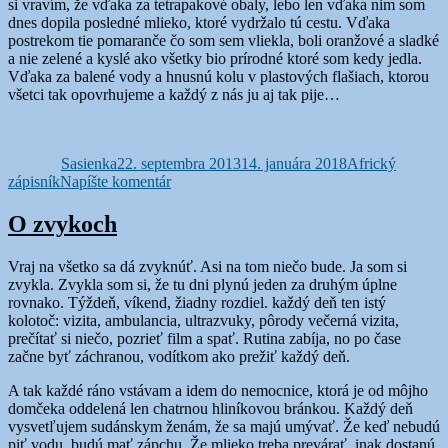
si vravím, že vďaka za tetrapakové obaly, lebo len vďaka nim som
dnes dopila posledné mlieko, ktoré vydržalo tú cestu. Vďaka
postrekom tie pomaranče čo som sem vliekla, boli oranžové a sladké
a nie zelené a kyslé ako všetky bio prírodné ktoré som kedy jedla.
Vďaka za balené vody a hnusnú kolu v plastových flašiach, ktorou
všetci tak opovrhujeme a každý z nás ju aj tak pije…
Autor
Publikované
Kategórie
Sasienka
22. septembra 2013
14. januára 2018
Africký
k
zápisník
Napíšte komentár
Nedeľné
úvahy
O zvykoch
Vraj na všetko sa dá zvyknúť. Asi na tom niečo bude. Ja som si
zvykla. Zvykla som si, že tu dni plynú jeden za druhým úplne
rovnako. Týždeň, víkend, žiadny rozdiel. každý deň ten istý
kolotoč: vizita, ambulancia, ultrazvuky, pôrody večerná vizita,
prečítať si niečo, pozrieť film a spať. Rutina zabíja, no po čase
začne byť záchranou, vodítkom ako prežiť každý deň.
A tak každé ráno vstávam a idem do nemocnice, ktorá je od môjho
domčeka oddelená len chatrnou hliníkovou bránkou. Každý deň
vysvetľujem sudánskym ženám, že sa majú umývať. Že keď nebudú
piť vodu, budú mať zápchu. Že mlieko treba prevárať, inak dostanú