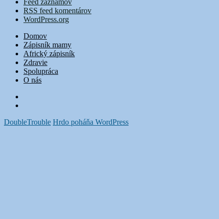
Feed záznamov
RSS feed komentárov
WordPress.org
Domov
Zápisník mamy
Africký zápisník
Zdravie
Spolupráca
O nás
FB
Instagram
DoubleTrouble
Hrdo poháňa WordPress