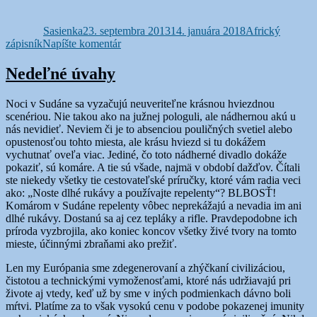
Autor
Publikované
Kategórie
Sasienka
23. septembra 2013
14. januára 2018
Africký
k
zápisník
Napíšte komentár
O
škorpiónoch,
Nedeľné úvahy
speve
a
Noci v Sudáne sa vyzačujú neuveriteľne krásnou hviezdnou
mačkách
scenériou. Nie takou ako na južnej pologuli, ale nádhernou akú u
nás nevidieť. Neviem či je to absenciou pouličných svetiel alebo
opustenosťou tohto miesta, ale krásu hviezd si tu dokážem
vychutnať oveľa viac. Jediné, čo toto nádherné divadlo dokáže
pokaziť, sú komáre. A tie sú všade, najmä v období dažďov. Čítali
ste niekedy všetky tie cestovateľské príručky, ktoré vám radia veci
ako: „Noste dlhé rukávy a používajte repelenty“? BLBOSŤ!
Komárom v Sudáne repelenty vôbec neprekážajú a nevadia im ani
dlhé rukávy. Dostanú sa aj cez tepláky a rifle. Pravdepodobne ich
príroda vyzbrojila, ako koniec koncov všetky živé tvory na tomto
mieste, účinnými zbraňami ako prežiť.
Len my Európania sme zdegenerovaní a zhýčkaní civilizáciou,
čistotou a technickými vymoženosťami, ktoré nás udržiavajú pri
živote aj vtedy, keď už by sme v iných podmienkach dávno boli
mŕtvi. Platíme za to však vysokú cenu v podobe pokazenej imunity