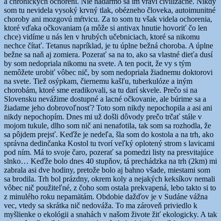
a chronických ochorení. Nie nadarmo sa im vraví civilizačné. Nikdy
som tu nevidela vysoký krvný tlak, obézneho človeka, autoimunitné
choroby ani mozgovú mŕtvicu. Za to som tu však videla ochorenia,
ktoré vďaka očkovaniam (a môže si antivax hnutie hovoriť čo len
chce) vidíme u nás len v hrubých učebniciach, ktoré sa nikomu
nechce čítať. Tetanus napríklad, je tu úplne bežná choroba. A úplne
bežne sa naň aj zomiera. Pozerať sa na to, ako sa vlastné dieťa dusí
by som nedopriala nikomu na svete. A ten pocit, že vy s tým
nemôžete urobiť vôbec nič, by som nedopriala žiadnemu doktorovi
na svete. Tiež osýpkam, čiernemu kašľu, tuberkulóze a iným
chorobám, ktoré sme eradikovali, sa tu darí skvele. Prečo si na
Slovensku nevážime dostupné a lacné očkovanie, ale búrime sa a
žiadame jeho dobrovoľnosť? Toto som nikdy nepochopila a asi ani
nikdy nepochopím. Dnes mi už došli dôvody prečo trčať stále v
mojom tukule, dlho som nič ani nenafotila, tak som sa rozhodla, že
sa pôjdem prejsť. Keďže je nedeľa, šla som do kostola a na trh, ako
správna dedinčanka Kostol tu tvorí veľký oplotený strom s lavicami
pod ním. Má to svoje čaro, pozerať sa pomedzi listy na presvitajúce
slnko… Keďže bolo dnes 40 stupňov, tá prechádzka na trh (2km) mi
zabrala asi dve hodiny, pretože bolo aj bahno všade, miestami som
sa brodila. Trh bol prázdny, okrem koly a nejakých keksíkov nemali
vôbec nič použiteľné, z čoho som ostala prekvapená, lebo takto si to
z minulého roku nepamätám. Obdobie dažďov je v Sudáne vážna
vec, vtedy sa skrátka nič nedováža. To ma zároveň priviedlo k
myšlienke o ekológii a snahách v našom živote žiť ekologicky. A tak