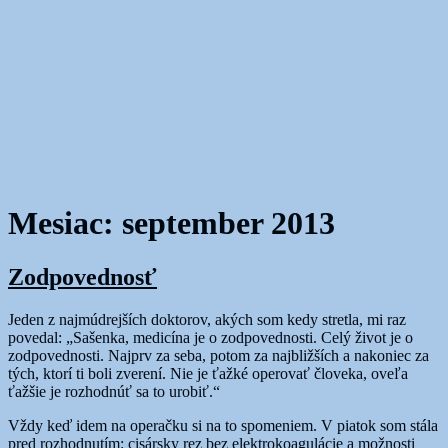
Mesiac:
september 2013
Zodpovednosť
Jeden z najmúdrejších doktorov, akých som kedy stretla, mi raz
povedal: „Sašenka, medicína je o zodpovednosti. Celý život je o
zodpovednosti. Najprv za seba, potom za najbližších a nakoniec za
tých, ktorí ti boli zverení. Nie je ťažké operovať človeka, oveľa
ťažšie je rozhodnúť sa to urobiť.“
Vždy keď idem na operačku si na to spomeniem. V piatok som stála
pred rozhodnutím: cisársky rez bez elektrokoagulácie a možnosti