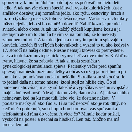
sponzorov, k mojím úlohám patrí aj zabezpečovať pre tieto deti
jedlo. A tak navyše okrem špeciálnych vysokokalorických pást z
arašidov dostávajú aj normálne jedlo, ako ryžu, cestoviny, hrach a
raz do týždňa aj mäso. Z toho sa tešia najviac. Väčšina z nich nikdy
mäso nejedla, lebo si ho nemôžu dovoliť. Zabiť kozu je pre nich
sviatok, alebo obeta. A tak im každý týždeň kupujeme kozu a ja
sledujem ako im to chutí a bavím sa na tom tak, že to niekedy
zabudnem odfotiť. A tak deti jedia a mamy im pri tom spievajú o
kravách, kozách či veľkých bojovníkoch a vyzerá to tu ako kedysi v
17. storočí na našej dedine. Piesne nemajú ktovieako premyslené,
ale za to dokážu novú pesničku vymyslieť za dve minúty. Kašlať na
rýmy, hlavne, že sa zabavia. A tak si moja sestrička v
gynekologickej ambulancii spieva. Pacientky večer pred spaním
spievajú namiesto pozerania telky a občas sa už aj ja pristihnem pri
tom ako si pohmkávam nejakú melódiu. Skrotila som si kocúra. Je
to jediná duša na tomto mieste, ktorá stojí za hlbšie city. Čo si
budeme nahovárať, mačky sú falošné a vypočítavé, veľmi svojské a
majú silnú osobnosť. Ale aj tak mu vždy dám mäso. Aj tak sa naňho
nehnevám keď sa ku mne túli, lebo vie, že dostane nažrať. V
podstate mačky sú ako ľudia. Tí sa tiež neozvú ako je rok dlhý, no
keď niečo potrebujú, sú schopní bombardovať vás správami a
telefonátmi od rána do večera. A viete čo? Minule kocúr prišiel,
vyskočil na posteľ a nechal sa hladkať. Len tak. Možno ma má
predsa len rád.