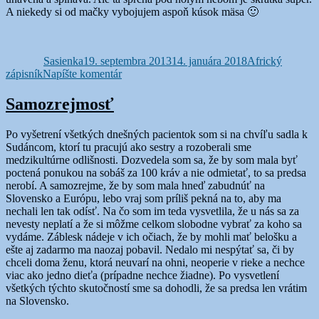
A niekedy si od mačky vybojujem aspoň kúsok mäsa 🙂
Autor
Publikované
Kategórie
Sasienka
19. septembra 2013
14. januára 2018
Africký
k
zápisník
Napíšte komentár
O
zvykoch
Samozrejmosť
Po vyšetrení všetkých dnešných pacientok som si na chvíľu sadla k
Sudáncom, ktorí tu pracujú ako sestry a rozoberali sme
medzikultúrne odlišnosti. Dozvedela som sa, že by som mala byť
poctená ponukou na sobáš za 100 kráv a nie odmietať, to sa predsa
nerobí. A samozrejme, že by som mala hneď zabudnúť na
Slovensko a Európu, lebo vraj som príliš pekná na to, aby ma
nechali len tak odísť. Na čo som im teda vysvetlila, že u nás sa za
nevesty neplatí a že si môžme celkom slobodne vybrať za koho sa
vydáme. Záblesk nádeje v ich očiach, že by mohli mať belošku a
ešte aj zadarmo ma naozaj pobavil. Nedalo mi nespýtať sa, či by
chceli doma ženu, ktorá neuvarí na ohni, neoperie v rieke a nechce
viac ako jedno dieťa (prípadne nechce žiadne). Po vysvetlení
všetkých týchto skutočností sme sa dohodli, že sa predsa len vrátim
na Slovensko.