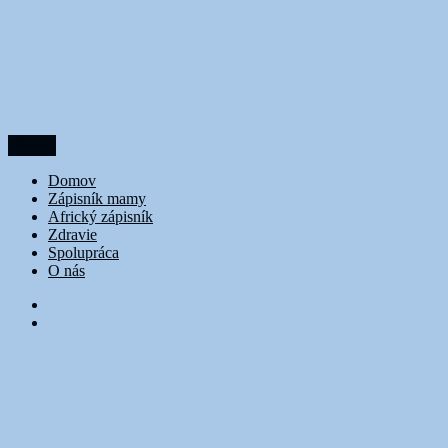
Prejsť
na
obsah
Menu
DoubleTrouble
Domov
Zápisník mamy
Africký zápisník
Zdravie
Spolupráca
O nás
FB
Instagram