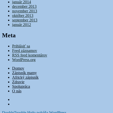
január 2014
december 2013
november 2013
október 2013
september 2013
január 2012
Meta
Prihlásiť sa
Feed záznamov
RSS feed komentárov
WordPress.org
Domov
Zápisník mamy
Africký zápisník
Zdravie
Spolupráca
O nás
FB
Instagram
DoubleTrouble
Hrdo poháňa WordPress