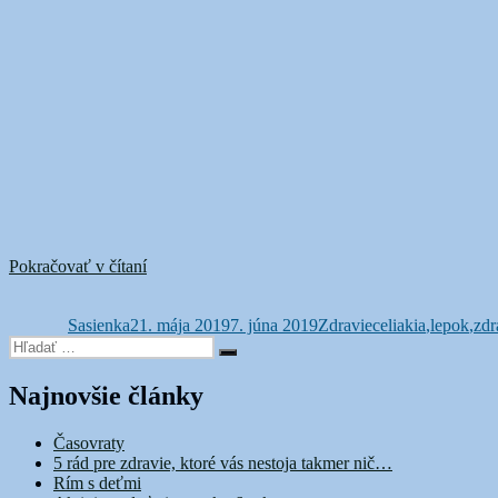
„Všetko,
Pokračovať v čítaní
Autor
Publikované
čo
Kategórie
Značky
ste
Sasienka
21. mája 2019
chceli
7. júna 2019
Zdravie
celiakia
,
lepok
,
zdr
Hľadať:
vedieť
Vyhľadávanie
o
lepku“
Najnovšie články
Časovraty
5 rád pre zdravie, ktoré vás nestoja takmer nič…
Rím s deťmi