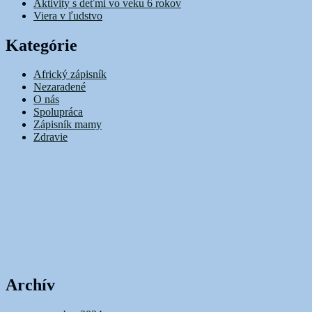
Aktivity s deťmi vo veku 6 rokov
Viera v ľudstvo
Kategórie
Africký zápisník
Nezaradené
O nás
Spolupráca
Zápisník mamy
Zdravie
Archív