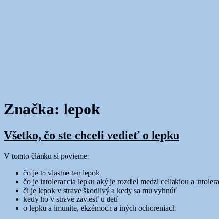
Značka:
lepok
Všetko, čo ste chceli vedieť o lepku
V tomto článku si povieme:
čo je to vlastne ten lepok
čo je intolerancia lepku aký je rozdiel medzi celiakiou a intoler
či je lepok v strave škodlivý a kedy sa mu vyhnúť
kedy ho v strave zaviesť u detí
o lepku a imunite, ekzémoch a iných ochoreniach