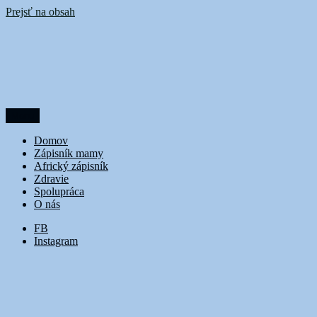
Prejsť na obsah
Menu
DoubleTrouble
Domov
Zápisník mamy
Africký zápisník
Zdravie
Spolupráca
O nás
FB
Instagram