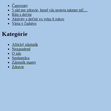
Časovraty
5 rád pre zdravie, ktoré vás nestoja takmer nič…
Rím s deťmi
Aktivity s deťmi vo veku 6 rokov
Viera v ľudstvo
Kategórie
Africký zápisník
Nezaradené
O nás
Spolupráca
Zápisník mamy
Zdravie