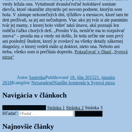
vtedy ležala ona. Vytiahnuté dvanásťročné holohlavé usmiate
dievča, ktoré okamžite zbystrilo pri novom podnete, ktorým som
bola. V zástupe nekonečných dní, týždňov a mesiacov, ktoré tam tie
deti prežívali, sa jej ani nečudujem. Viac ako jej tvár si ale pamätám
tvár jej mamy, z ktorej bolo vidieť takú únavu, akú poznajú len
rodičia ťažko chorých detí. „Prosím Vás, nenúťte ma to rozprávať
znova“ – prosila ma a vtedy mi došlo, že teda určite nie som prvý
ani posledný študent, ktorý je zvedavý na všetky detaily zákernej
diagnózy, o ktorej vedeli málo aj doktori, nieto ona. Nebolo ani
treba, všetko som si prečítala dopredu.
Pokračovať v čítaní
„Syrová
pizza“
Autor
Sasienka
Publikované
18. júla 2015
21. januára
2018
Kategórie
Nezaradené
Napíšte komentár
k Syrová pizza
Navigácia v článkoch
Predchádzajúca stránka
Stránka
1
Stránka
2
Stránka
3
Hľadať:
Vyhľadávanie
Najnovšie články