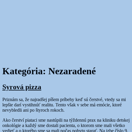
Kategória:
Nezaradené
Syrová pizza
Priznám sa, že najradšej píšem príbehy keď sú čerstvé, vtedy sa mi
lepšie darí vystihnúť realitu. Tento však v sebe má emócie, ktoré
nevybledli ani po štyroch rokoch.
Ako čerství piataci sme nastúpili na týždennú prax na kliniku detskej
onkológie a každý sme dostali pacienta, o ktorom sme mali všetko
vedieť a o ktorého sme sa mali počas pobytu starať. Na izbe číslo 9.