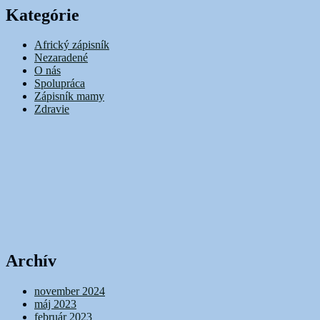
Kategórie
Africký zápisník
Nezaradené
O nás
Spolupráca
Zápisník mamy
Zdravie
Archív
november 2024
máj 2023
február 2023