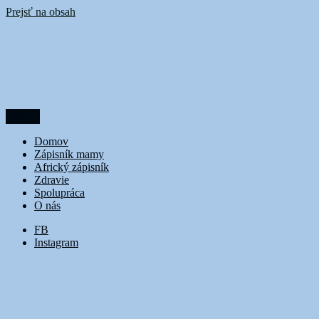
Prejsť na obsah
Menu
DoubleTrouble
Domov
Zápisník mamy
Africký zápisník
Zdravie
Spolupráca
O nás
FB
Instagram