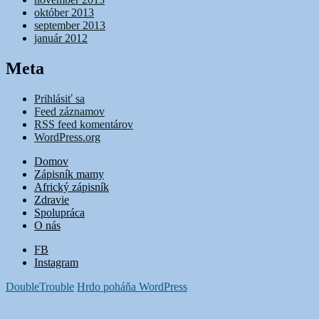
október 2013
september 2013
január 2012
Meta
Prihlásiť sa
Feed záznamov
RSS feed komentárov
WordPress.org
Domov
Zápisník mamy
Africký zápisník
Zdravie
Spolupráca
O nás
FB
Instagram
DoubleTrouble
Hrdo poháňa WordPress