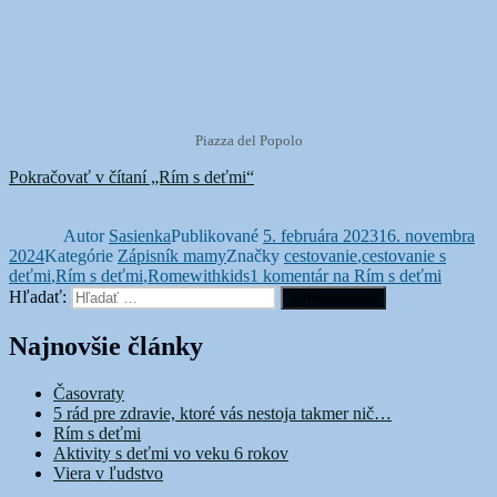
Piazza del Popolo
Pokračovať v čítaní
„Rím s deťmi“
Autor
Sasienka
Publikované
5. februára 2023
16. novembra
2024
Kategórie
Zápisník mamy
Značky
cestovanie
,
cestovanie s
deťmi
,
Rím s deťmi
,
Romewithkids
1 komentár
na Rím s deťmi
Hľadať:
Vyhľadávanie
Najnovšie články
Časovraty
5 rád pre zdravie, ktoré vás nestoja takmer nič…
Rím s deťmi
Aktivity s deťmi vo veku 6 rokov
Viera v ľudstvo