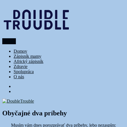
Prejsť
na
obsah
Menu
DoubleTrouble
Domov
Zápisník mamy
Africký zápisník
Zdravie
Spolupráca
O nás
FB
Instagram
Obyčajné dva príbehy
Musím vám dnes porozprávať dva príbehy, lebo nezaspím: