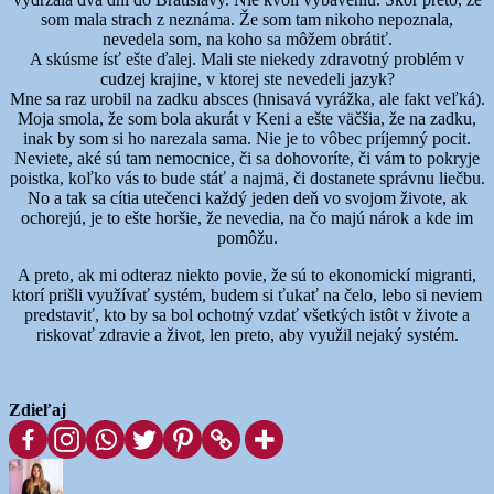
som mala strach z neznáma. Že som tam nikoho nepoznala,
nevedela som, na koho sa môžem obrátiť.
A skúsme ísť ešte ďalej. Mali ste niekedy zdravotný problém v
cudzej krajine, v ktorej ste nevedeli jazyk?
Mne sa raz urobil na zadku absces (hnisavá vyrážka, ale fakt veľká).
Moja smola, že som bola akurát v Keni a ešte väčšia, že na zadku,
inak by som si ho narezala sama. Nie je to vôbec príjemný pocit.
Neviete, aké sú tam nemocnice, či sa dohovoríte, či vám to pokryje
poistka, koľko vás to bude stáť a najmä, či dostanete správnu liečbu.
No a tak sa cítia utečenci každý jeden deň vo svojom živote, ak
ochorejú, je to ešte horšie, že nevedia, na čo majú nárok a kde im
pomôžu.
A preto, ak mi odteraz niekto povie, že sú to ekonomickí migranti,
ktorí prišli využívať systém, budem si ťukať na čelo, lebo si neviem
predstaviť, kto by sa bol ochotný vzdať všetkých istôt v živote a
riskovať zdravie a život, len preto, aby využil nejaký systém.
Zdieľaj
Autor
Publikované
Kategórie