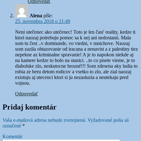
Odpovedať
Alena
píše:
25. novembra 2018 o 21:49
Neni utečenec ako utečenec! Toto je len časť reality, kedze ti
ktori naozaj potrebuju pomoc sa k nej ani nedostanú. Mala
som tu čest ..v dortmunde, vo viedni, v mnichove. Naozaj
som zazila obtazovanie od iracana a nenavist a z palestiny tiez
nepekne az kriminalne spravanie! A je to napokon niekde aj
na kamere kedze to bolo na stanici. ..to co pisete vieme, je to
diabolske zlo, neskutocne hrozné!!! Som zdesena aky ludia to
robia ze beru detom rodicov a vsetko to zlo, ale zial naozaj
existuju aj utecenci ktori si ju nezasluzia a neutekaju pred
vojnou.
Odpovedať
Pridaj komentár
Vaša e-mailová adresa nebude zverejnená.
Vyžadované polia sú
označené
*
Komentár