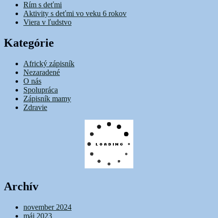
Rím s deťmi
Aktivity s deťmi vo veku 6 rokov
Viera v ľudstvo
Kategórie
Africký zápisník
Nezaradené
O nás
Spolupráca
Zápisník mamy
Zdravie
Archív
november 2024
máj 2023