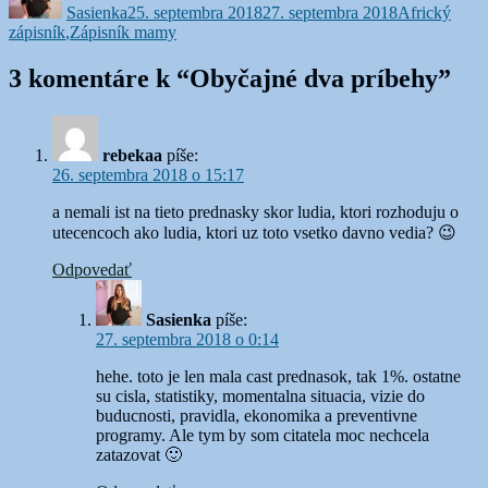
Sasienka
25. septembra 2018
27. septembra 2018
Africký
zápisník
,
Zápisník mamy
3 komentáre k “Obyčajné dva príbehy”
rebekaa
píše:
26. septembra 2018 o 15:17
a nemali ist na tieto prednasky skor ludia, ktori rozhoduju o
utecencoch ako ludia, ktori uz toto vsetko davno vedia? 😉
Odpovedať
Sasienka
píše:
27. septembra 2018 o 0:14
hehe. toto je len mala cast prednasok, tak 1%. ostatne
su cisla, statistiky, momentalna situacia, vizie do
buducnosti, pravidla, ekonomika a preventivne
programy. Ale tym by som citatela moc nechcela
zatazovat 🙂