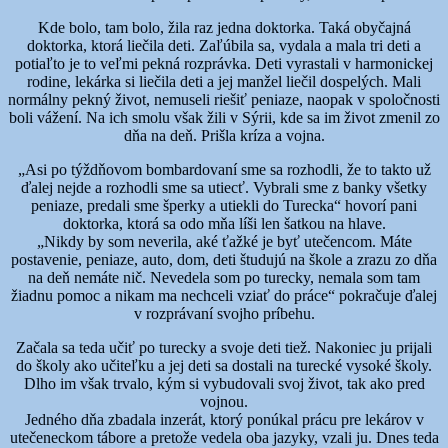
Kde bolo, tam bolo, žila raz jedna doktorka. Taká obyčajná
doktorka, ktorá liečila deti. Zaľúbila sa, vydala a mala tri deti a
potiaľto je to veľmi pekná rozprávka. Deti vyrastali v harmonickej
rodine, lekárka si liečila deti a jej manžel liečil dospelých. Mali
normálny pekný život, nemuseli riešiť peniaze, naopak v spoločnosti
boli vážení. Na ich smolu však žili v Sýrii, kde sa im život zmenil zo
dňa na deň. Prišla kríza a vojna.
„Asi po týždňovom bombardovaní sme sa rozhodli, že to takto už
ďalej nejde a rozhodli sme sa utiecť. Vybrali sme z banky všetky
peniaze, predali sme šperky a utiekli do Turecka“ hovorí pani
doktorka, ktorá sa odo mňa líši len šatkou na hlave.
„Nikdy by som neverila, aké ťažké je byť utečencom. Máte
postavenie, peniaze, auto, dom, deti študujú na škole a zrazu zo dňa
na deň nemáte nič. Nevedela som po turecky, nemala som tam
žiadnu pomoc a nikam ma nechceli vziať do práce“ pokračuje ďalej
v rozprávaní svojho príbehu.
Začala sa teda učiť po turecky a svoje deti tiež. Nakoniec ju prijali
do školy ako učiteľku a jej deti sa dostali na turecké vysoké školy.
Dlho im však trvalo, kým si vybudovali svoj život, tak ako pred
vojnou.
Jedného dňa zbadala inzerát, ktorý ponúkal prácu pre lekárov v
utečeneckom tábore a pretože vedela oba jazyky, vzali ju. Dnes teda