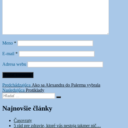
Meno
*
E-mail
*
Adresa webu
Navigácia
Predchádzajúci
Predchádzajúca
Ako sa Alexandra do Palerma vybrala
Ďalší
článok:
Nasledujúca
Protiklady
v
Hľadať:
článok:
Vyhľadávanie
článku
Najnovšie články
Časovraty
5 rád pre zdravie, ktoré vás nestoja takmer nič…