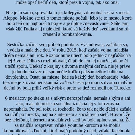
môže opäť liečiť deti, ktoré prežili vojnu, tak ako ona.
Nie je tu sama, spreváda ju jej kolegyňa, zdravotná sestra z mesta
Aleppo. Možno ste už o tomto mieste počuli, lebo je to mesto, ktoré
bolo terčom najhorších bojov a je úplne zdevastované. Stále tam
však žijú ľudia a aj malé deti, ktoré sú každý deň svedkami smrti,
zranení a bombardovania.
Sestrička začína svoj príbeh podobne. Vyštudovala, zaľúbila sa,
vydala a mala dve deti. V roku 2015, keď začala vojna, mladšia
dcéra nemala ani rok. Rozhodnutie utiecť bolo jedno z najťažších v
jej živote. Dlho sa rozhodovali, či pôjde len jej manžel, alebo či
utečú spolu. Utekať z krajiny s dvoma malými deťmi, nie je práve
jednoduchá vec (si spomeňte koľko pakšamietlov balíte na
dovolenku). Ostať na mieste, kde sa každý deň bombarduje, však
tiež nie je zrovna neriskantná voľba. Cesta po mori s dvoma malými
deťmi by bola príliš veľký risk a preto sa tiež rozhodli pre Turecko.
6 mesiacov po úteku sa s nikým nerozprávala, nemala s kým a ani
ako, mala depresie a sociálna izolácia jej v tom zrovna
nepomáhala. Po pol roku sa rozhodla, že to tak nejde ďalej a začala
sa učiť po turecky, najmä z internetu a sociálnych sietí. Hovorí, že
bez telefónu, internetu a sociálnych sietí by bola úplne stratená. Že
sa naučila rozprávať vďaka youtube kurzom a že mohla
komunikovať s ľuďmi, ktorí majú podobný osud, vďaka facebooku