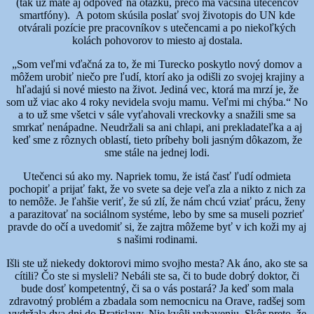
(tak už máte aj odpoveď na otázku, prečo má väčšina utečencov
smartfóny). A potom skúsila poslať svoj životopis do UN kde
otvárali pozície pre pracovníkov s utečencami a po niekoľkých
kolách pohovorov to miesto aj dostala.
„Som veľmi vďačná za to, že mi Turecko poskytlo nový domov a
môžem urobiť niečo pre ľudí, ktorí ako ja odišli zo svojej krajiny a
hľadajú si nové miesto na život. Jediná vec, ktorá ma mrzí je, že
som už viac ako 4 roky nevidela svoju mamu. Veľmi mi chýba.“ No
a to už sme všetci v sále vyťahovali vreckovky a snažili sme sa
smrkať nenápadne. Neudržali sa ani chlapi, ani prekladateľka a aj
keď sme z rôznych oblastí, tieto príbehy boli jasným dôkazom, že
sme stále na jednej lodi.
Utečenci sú ako my. Napriek tomu, že istá časť ľudí odmieta
pochopiť a prijať fakt, že vo svete sa deje veľa zla a nikto z nich za
to nemôže. Je ľahšie veriť, že sú zlí, že nám chcú vziať prácu, ženy
a parazitovať na sociálnom systéme, lebo by sme sa museli pozrieť
pravde do očí a uvedomiť si, že zajtra môžeme byť v ich koži my aj
s našimi rodinami.
Išli ste už niekedy doktorovi mimo svojho mesta? Ak áno, ako ste sa
cítili? Čo ste si mysleli? Nebáli ste sa, či to bude dobrý doktor, či
bude dosť kompetentný, či sa o vás postará? Ja keď som mala
zdravotný problém a zbadala som nemocnicu na Orave, radšej som
vydržala dva dni do Bratislavy. Nie kvôli vybaveniu. Skôr preto, že