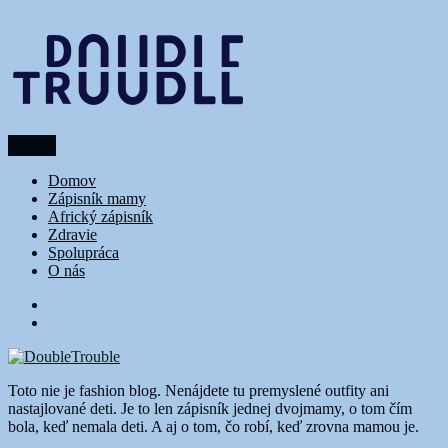
Prejsť
na
obsah
Menu
DoubleTrouble
Domov
Zápisník mamy
Africký zápisník
Zdravie
Spolupráca
O nás
FB
Instagram
Toto nie je fashion blog. Nenájdete tu premyslené outfity ani
nastajlované deti. Je to len zápisník jednej dvojmamy, o tom čím
bola, keď nemala deti. A aj o tom, čo robí, keď zrovna mamou je.