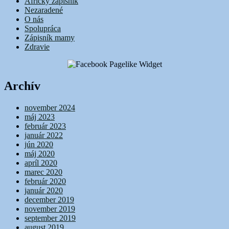
Africký zápisník
Nezaradené
O nás
Spolupráca
Zápisník mamy
Zdravie
Archív
november 2024
máj 2023
február 2023
január 2022
jún 2020
máj 2020
apríl 2020
marec 2020
február 2020
január 2020
december 2019
november 2019
september 2019
august 2019