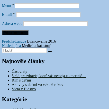
Meno
*
E-mail
*
Adresa webu
Navigácia
Predchádzajúci
Predchádzajúca
Bilancovanie 2016
Ďalší
článok:
Nasledujúca
Medicína katastrof
v
Hľadať:
článok:
Vyhľadávanie
článku
Najnovšie články
Časovraty
5 rád pre zdravie, ktoré vás nestoja takmer nič…
Rím s deťmi
Aktivity s deťmi vo veku 6 rokov
Viera v ľudstvo
Kategórie