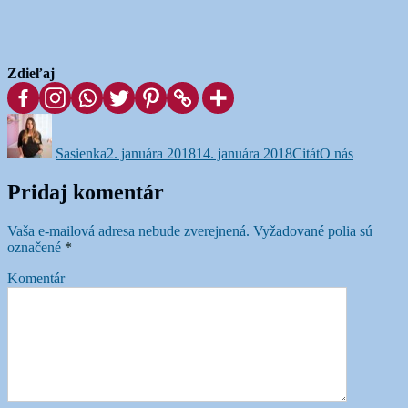
Zdieľaj
Autor
Publikované
Formát
Kategórie
Sasienka
2. januára 2018
14. januára 2018
Citát
O nás
Pridaj komentár
Vaša e-mailová adresa nebude zverejnená.
Vyžadované polia sú
označené
*
Komentár